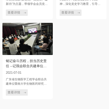
功”主题教育活动
新功”为主题，带领学会会员党员
神，深化党史学习教育，引导学
走进了历史悠久、文化底蕴深厚
会党员深刻领悟中国共产党人精
的广州南越王墓博物馆，开展了
神谱系的丰富内涵和时代意义，7
查看详情
查看详情
一场穿越时空的党性教育与历史
月8日，广东省生物医学工程学会
文化探索之旅。
党支部组织学会党员赴广东东江
纵队纪念馆参观，开展主题党日
活动。
铭记奋斗历程，担当历史责
任 --记我会联合共建单位组
织党员观看庆祝中国共产党
2021-07-01
成立100周年大会现场直播
广东省生物医学工程学会联合共
建单位暨南大学生物医药研究院
教工及学生党支部于2021年7月1
日上午8时组织党员观看党中央庆
查看详情
祝中国共产党成立100周年大会现
场直播。