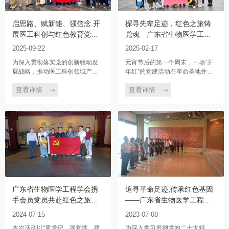
启思路、赋新能、强信念 开
探寻先辈足迹，红色之旅铸
展医工科创与红色教育党建
党魂—广东省生物医学工程
活动
学会党支部体外循环与体外
2025-09-22
2025-02-17
生命支持分会党小组重温井
为深入贯彻落实党的创新驱动发
元宵节后的第一个周末，一场“开
冈山历史党建活动
展战略，推动医工科创领域产研
年红”的党建活动在革命圣地井冈
深度融合，强化党员同志的理想
山举行。在广东省生物医学工程
信念与使命担当，9月21 日，广
学会党支部的组织下，体外循环
查看详情
查看详情
东省生物医学工程学会联合中国
与体外生命支持分会党小组的党
生物医学工程学会、广东科技新
员通过重走革命历史足迹，深化
闻工作者协会、广州艾目易科技
对我党历史的认识，激发党员在
有限公司以 “启思路、赋新能、强
新时代的历史责任感。先后赴井
信念” 为核心主题，开展了一场集
冈山大学附属医院、井冈山毛主
实地调研与红色教育于一体的特
席故居、朱老总挑粮小道、黄洋
色党建活动。
界战场遗址等进行学术交流、参
观学习、生活体验。
广东省生物医学工程学会携
追寻革命足迹,传承红色基因
手会员党员共赴红色之旅
——广东省生物医学工程学
——广州南越王墓博物馆开
会党支部参观东江纵队纪念
2024-07-15
2023-07-08
展“肃党纪、强党性、建新
馆
本次活动以“肃党纪、强党性、建
为深入学习贯彻党的二十大精